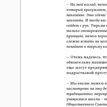
— На мой взгляд, нич
который вразумляет,
наказание. Это сейча
наказать. И тогда ва
сойдет с рук. Тюрьма
только отмороженные
принципе, ничего хоро
сложно встать на ноги
попадает в тюрьму в
— Очень надеюсь, ч
обязательно напишем
еще могут предприн
подростковой прест
— Мы вполне можем п
посмотреть на эту де
традиционных меропр
учащимися школы – та
Общественного Совета