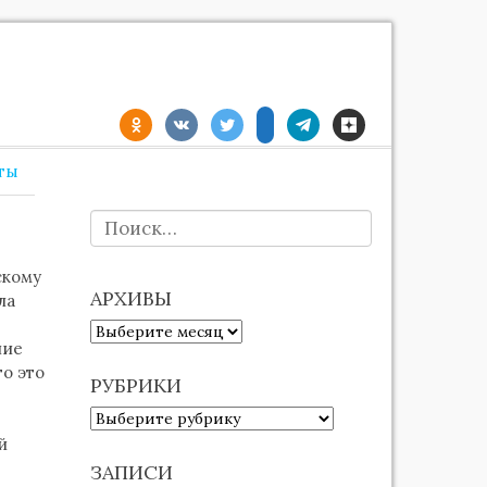
ты
НАЙТИ:
скому
АРХИВЫ
ла
АРХИВЫ
ние
о это
РУБРИКИ
РУБРИКИ
й
ЗАПИСИ