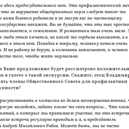
его здесь предосудительного нет. Это профилактический ме
 что за нарушение общепринятых норм следует такое-то
с с вами бьются родители и не могут вас по-настоящему
с государство накажет. Вы не думайте, что это так прост
 наполняется, к сожалению. И романтики там очень мало.
 люди этим кичатся, на какой-то гордыне выезжают, а в
шего в этом нет. Попадая в тюрьму, человеку потом очень
. И на работу не берут, и компании затягивают, и человек
место того, чтобы жить нормально.
то Ваше предложение будет рассмотрено положительн
 в газете о такой экскурсии. Скажите, отец Владимир
ять члены Общественного Совета для профилактики
упности?
рисутствовать в комиссия по делам несовершеннолетних,
рзкую молодежь, задать какие-то свои вопросы… Что каса
иятий, в которых мы принимаем участие, то это встречи
кие встречи регулярно проводим и я, и председатель
 Андрей Михайлович Рябов. Может быть, мы не часто