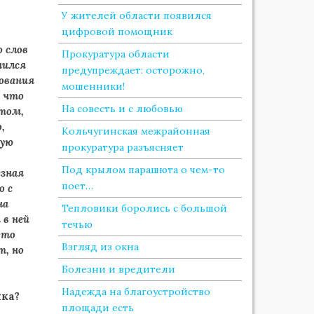
У жителей области появился
цифровой помощник
о слов
Прокуратура области
чился
предупреждает: осторожно,
сования
мошенники!
, что
На совесть и с любовью
 том,
,
Кольчугинская межрайонная
вую
прокуратура разъясняет
Под крылом парашюта о чем-то
езная
поет…
о с
на
Тепловики боролись с большой
 в ней
течью
-то
Взгляд из окна
т, но
Болезни и вредители
Надежда на благоустройство
нка?
площади есть