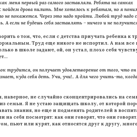
ак меня первый раз самого заставляли. Ребята на санках
 пойдем дрова пилить. Мне хотелось к ребятам, но я пони
ло не покажется. Через это надо пройти. Любой труд надо 
ь. А если не будешь себя заставлять – ничего и не получитс
орить о том, что, если с детства приучать ребенка к т
нормальным. Труд еще никого не испортил. А нам все
олько в школе задают, ой, он устал, плохо себя чувств
ет…
нок трудится, он получает удовлетворение от того, что он
 знает, куда себя деть. Учи, учи!.. А для чего учить-то, когда
я, наверное, не случайно сконцентрировались на семь
 из семьи. Я не устаю защищать школу, от которой пор
авать знания, но еще и подменять родителей в воспи
и на себя посмотрят: как они говорят, что они говорят
ом, пьют или курят, как относятся друг к другу, мног