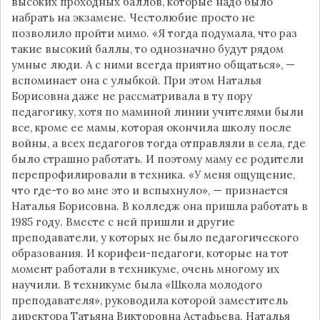
высоких проходных баллов, которые надо было
набрать на экзамене. Честолюбие просто не
позволило пройти мимо. «Я тогда подумала, что раз
такие высокий баллы, то однозначно будут рядом
умные люди. А с ними всегда приятно общаться», —
вспоминает она с улыбкой. При этом Наталья
Борисовна даже не рассматривала в ту пору
педагогику, хотя по маминой линии учителями были
все, кроме ее мамы, которая окончила школу после
войны, а всех педагогов тогда отправляли в села, где
было страшно работать. И поэтому маму ее родители
перепрофилировали в техника. «У меня ощущение,
что где-то во мне это и вспыхнуло», — признается
Наталья Борисовна. В колледж она пришла работать в
1985 году. Вместе с ней пришли и другие
преподаватели, у которых не было педагогического
образования. И корифеи-педагоги, которые на тот
момент работали в техникуме, очень многому их
научили. В техникуме была «Школа молодого
преподавателя», руководила которой заместитель
директора Татьяна Викторовна Астафьева. Наталья