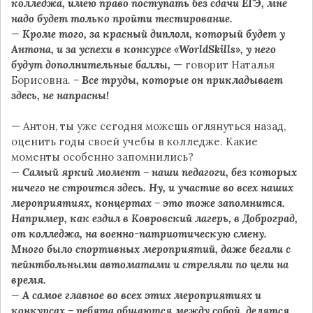
колледжа, имею право поступать без сдачи ЕГЭ, мне
надо будет только пройти тестирование.
— Кроме того, за красный диплом, который будет у
Антона, и за успехи в конкурсе «WorldSkills», у него
будут дополнительные баллы,
— говорит Наталья
Борисовна.
– Все труды, которые он прикладывает
здесь, не напрасны!
— Антон, ты уже сегодня можешь оглянуться назад,
оценить годы своей учебы в колледже. Какие
моменты особенно запомнились?
— Самый яркий момент – наши педагоги, без которых
ничего не строится здесь. Ну, и участие во всех наших
мероприятиях, концертах – это тоже запомнится.
Например, как ездил в Ковровский лагерь, в Доброград,
от колледжа, на военно-патриотическую смену.
Много было спортивных мероприятий, даже бегали с
пейнтбольными автоматами и стреляли по цели на
время.
— А самое главное во всех этих мероприятиях и
конкурсах – ребята общаются между собой, делятся