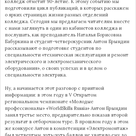
колледж отметит 90-летие. К этому событию мы
подготовили цикл публикаций, в которых расскажем
о ярких страницах жизни разных отделений
колледжа. Сегодня мы предлагаем читателям вместе
с нами заглянуть в один из кабинетов колледжа и
послушать, как преподаватель Наталья Борисовна
Бабуркина и студент-четверокурсник Антон Брындин
рассказывают о подготовке студентов по
специальности «техническая эксплуатация и ремонт
электрического и электромеханического
оборудования», о своих успехах и в целом о
специальности электрика.
Ну, а начинается этот разговор с приятной
информации: в этом году в V Открытом
региональном чемпионате «Молодые
профессионалы» «WorldSkills Russia» Антон Брындин
занял третье место, предварительно показав второй
результат в отборочном туре. В прошлом году в этом
же конкурсе Антон в компетенции «Электромонтаж»
был четвертым, чуть-чуть баллов не хватило ему до