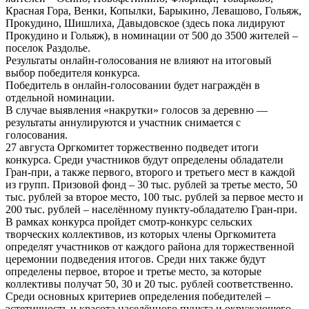
Красная Гора, Венки, Копылки, Барыкино, Левашово, Гольяж,
Прокудино, Шишлиха, Давыдовское (здесь пока лидируют
Прокудино и Гольяж), в номинации от 500 до 3500 жителей –
поселок Раздолье.
Результаты онлайн-голосования не влияют на итоговый
выбор победителя конкурса.
Победитель в онлайн-голосовании будет награждён в
отдельной номинации.
В случае выявления «накрутки» голосов за деревню —
результаты аннулируются и участник снимается с
голосования.
27 августа Оргкомитет торжественно подведет итоги
конкурса. Среди участников будут определены обладатели
Гран-при, а также первого, второго и третьего мест в каждой
из групп. Призовой фонд – 30 тыс. рублей за третье место, 50
тыс. рублей за второе место, 100 тыс. рублей за первое место и
200 тыс. рублей – населённому пункту-обладателю Гран-при.
В рамках конкурса пройдет смотр-конкурс сельских
творческих коллективов, из которых члены Оргкомитета
определят участников от каждого района для торжественной
церемонии подведения итогов. Среди них также будут
определены первое, второе и третье место, за которые
коллективы получат 50, 30 и 20 тыс. рублей соответственно.
Среди основных критериев определения победителей –
эстетичность и красота населённого пункта и окружающего