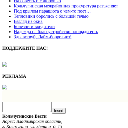
На совесть и с любовью
Кольчугинская межрайонная прокуратура разъясняет
Под крылом парашюта о чем-то поет…
Тепловики боролись с большой течью
Взгляд из окна
Болезни и вредители
Надежда на благоустройство площади есть
Здравствуй, Лайм-боррелиоз!
ПОДДЕРЖИТЕ НАС!
РЕКЛАМА
Insert
Кольчугинские Вести
Адрес: Владимирская область,
г. Кольчугино, ул. Ленина, д. 13