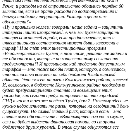
давно мы строили блочно-модульную котельную на Белой
Речке, и расходы на её строительство обошлись порядка 60
миллионов, если не брать расходы по водопотреблению и
благоустройству территории. Разница в ценах чем
обусловлена?»
«Ну и правильно коллеги говорили: наша задача – защитить
интересы наших избирателей. А чем мы будем защищать
интересы жителей города, если предполагается, что и
инвестиционная составляющая может быть заложена в
тариф? И за счёт этих инвестиционных программ
«Владимиртеплогаз» будет, в том числе, решать те задачи и
те обязанности, которые по концессионному соглашению
предусмотрены?! И превышение над предельно допустимым
тарифом — это тоже как бы плата, которую, я сомневаюсь,
что полностью возьмет на себя бюджет Владимирской
области. Это ляжет на плечи Кольчугинского района, коллеги!
И, возможно, в бюджете Кольчугинского района необходимо
будет предусматривать статью на возмещение этих
расходов, как сегодня предусматривает на это городской
СНД в части того же посёлка Труда, дом 7. Поэтому здесь не
нужно недооценивать те риски, которые на сегодняшний день
существуют. Но самый главный риск, который есть – это
снятие всех обязательств с «Владимиртеплогаза», в случае,
если не будет выделена финансовая помощь со стороны
бюджетов других уровней. В этом случае обнуляются все