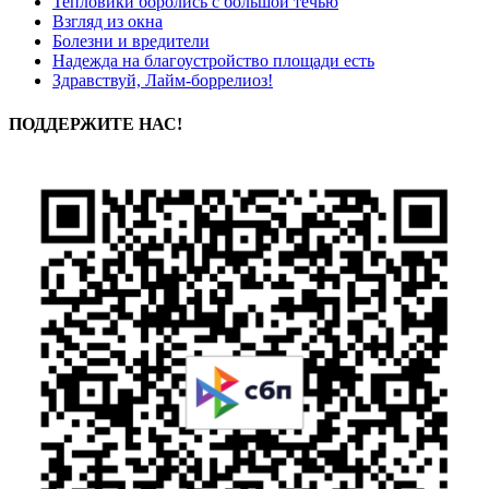
Тепловики боролись с большой течью
Взгляд из окна
Болезни и вредители
Надежда на благоустройство площади есть
Здравствуй, Лайм-боррелиоз!
ПОДДЕРЖИТЕ НАС!