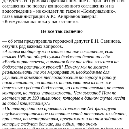
Депутат С.Н. Громова обратила внимание на один из пунктов
соглашения по поводу концессионного соглашения и на
водоотведение – не ожидает ли такое и «Коммунальник»,
глава администрации А.Ю. Андрианов заверил:
«Коммунальник» пока у нас останется.
Не всё так солнечно —
— об этом предупредила городской депутат Е.Н. Савинова,
озвучив ряд важных вопросов.
«А зачем вообще нужно концессионное соглашение, если
только 16% от общей суммы бюджета берёт на себя
«Владимиртеплогаз», а львиная доля расходов ложится на
бюджеты различных уровней? Почему мы не можем
реализовывать те же мероприятия, необходимые для
улучшения объектов теплоснабжения по городу и району,
поступеньчато, поэтапно с использованием из тех же
денежных средств бюджетов, но самостоятельно, не теряя
контроля, не теряя управляемость. Чем вызвано? Нам не
хватает этих 193 миллионов, которые в данном случае несёт
за собой концессионер?»
«По тексту данного проекта. Положение №1 фиксирует
неудовлетворительное состояние сетей теплового хозяйства,
при этом, по мероприятиям, программам и по тем заданиям,
которые следуют дальше, мы видим, что очень