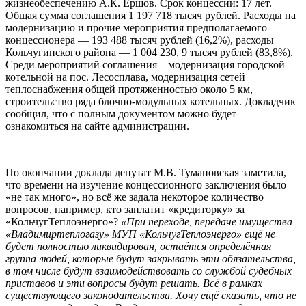
жизнеобеспечению А.К. Ершов. Срок концессии: 17 лет.
Общая сумма соглашения 1 197 718 тысяч рублей. Расходы на
модернизацию и прочие мероприятия предполагаемого
концессионера — 193 488 тысяч рублей (16,2%), расходы
Кольчугинского района — 1 004 230, 9 тысяч рублей (83,8%).
Среди мероприятий соглашения – модернизация городской
котельной на пос. Лесосплава, модернизация сетей
теплоснабжения общей протяженностью около 5 км,
строительство ряда блочно-модульных котельных. Докладчик
сообщил, что с полным документом можно будет
ознакомиться на сайте администрации.
По окончании доклада депутат М.В. Тумановская заметила,
что времени на изучение концессионного заключения было
«не так много», но всё же задала некоторое количество
вопросов, например, кто заплатит «кредиторку» за
«КольчугТеплоэнерго»?
«При переходе, передаче имущества
«Владимиртеплогазу» МУП «КольчугТеплоэнерго» ещё не
будет полностью ликвидирован, остаётся определённая
группа людей, которые будут закрывать эти обязательства,
в том числе будут взаимодействовать со службой судебных
приставов и эти вопросы будут решать. Всё в рамках
существующего законодательства. Хочу ещё сказать, что не