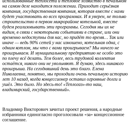
использованные теплосети и тепловое хозяйство в печальном
на самом деле находится положении. Приходит серьёзная
компания, государственная компания, которая вместе с нами
будет участвовать во всех программах. И я уверен, не только
строительство в первом микрорайоне котельной, вместе
будем реализовывать эти программы. Сегодня мы их не
видим, в связи с некоторыми событиями в стране, или они
временно недоступны для нас, но придёт то время… Так или
иначе — ведь 90% сетей у нас изношено, котельная одна, с
одним котлом, мы что с вами проигрываем? Мы ничего не
проигрываем. И муниципальному предприятию не особо это
по плечу всё делать. Тем более, весь трудовой коллектив
остаётся, никого они не увольняют. Я думаю, здесь никакого
проигрыша. На сегодняшний день это благо. Елена
Николаевна, понятно, мы проходили очень печальную историю
лет 10 назад, когда концессионер оставил огромные долги и
ушёл. Это было. Но здесь-то! «Теплогаз»-то наш,
владимирский, государственный».
Владимир Викторович зачитал проект решения, а народные
избранники единогласно проголосовали «за» концессионное
соглашение.