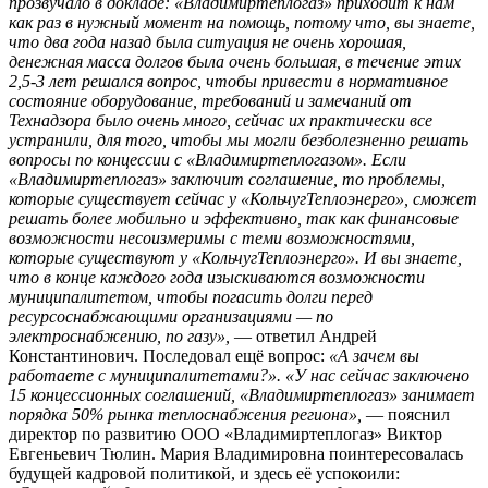
прозвучало в докладе: «Владимиртеплогаз» приходит к нам
как раз в нужный момент на помощь, потому что, вы знаете,
что два года назад была ситуация не очень хорошая,
денежная масса долгов была очень большая, в течение этих
2,5-3 лет решался вопрос, чтобы привести в нормативное
состояние оборудование, требований и замечаний от
Технадзора было очень много, сейчас их практически все
устранили, для того, чтобы мы могли безболезненно решать
вопросы по концессии с «Владимиртеплогазом». Если
«Владимиртеплогаз» заключит соглашение, то проблемы,
которые существует сейчас у «КольчугТеплоэнерго», сможет
решать более мобильно и эффективно, так как финансовые
возможности несоизмеримы с теми возможностями,
которые существуют у «КольчугТеплоэнерго». И вы знаете,
что в конце каждого года изыскиваются возможности
муниципалитетом, чтобы погасить долги перед
ресурсоснабжающими организациями — по
электроснабжению, по газу»,
— ответил Андрей
Константинович. Последовал ещё вопрос:
«А зачем вы
работаете с муниципалитетами?».
«У нас сейчас заключено
15 концессионных соглашений, «Владимиртеплогаз» занимает
порядка 50% рынка теплоснабжения региона»,
— пояснил
директор по развитию ООО «Владимиртеплогаз» Виктор
Евгеньевич Тюлин. Мария Владимировна поинтересовалась
будущей кадровой политикой, и здесь её успокоили: