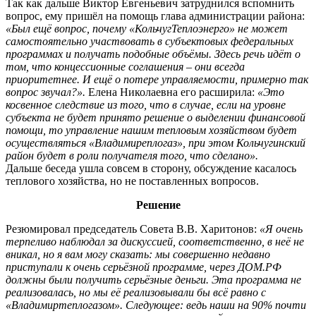
Так как дальше Виктор Евгеньевич затруднился вспомнить
вопрос, ему пришёл на помощь глава администрации района:
«Был ещё вопрос, почему «КольчугТеплоэнерго» не может
самостоятельно участвовать в субъектовых федеральных
программах и получать подобные объёмы. Здесь речь идёт о
том, что концессионные соглашения – они всегда
приоритетнее. И ещё о потере управляемости, примерно так
вопрос звучал?».
Елена Николаевна его расширила:
«Это
косвенное следствие из того, что в случае, если на уровне
субъекта не будет принято решение о выделении финансовой
помощи, то управление нашим тепловым хозяйством будет
осуществляться «Владимиреплогаз», при этом Кольчугинский
район будет в роли получателя того, что сделано».
Дальше беседа ушла совсем в сторону, обсуждение касалось
теплового хозяйства, но не поставленных вопросов.
Решение
Резюмировал председатель Совета В.В. Харитонов:
«Я очень
терпеливо наблюдал за дискуссией, соответственно, в неё не
вникал, но я вам могу сказать: мы совершенно недавно
приступали к очень серьёзной программе, через ДОМ.РФ
должны были получить серьёзные деньги. Эта программа не
реализовалась, но мы её реализовывали бы всё равно с
«Владимиртеплогазом». Следующее: ведь наши на 90% почти