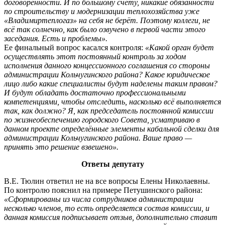
договорённости. И по большому счёту, никакие обязанности
по строительству и модернизации теплохозяйства уже
«Владимиртеплогаз» на себя не берёт. Поэтому коллеги, не
всё так солнечно, как было озвучено в первой части этого
заседания. Есть и проблемы».
Ее финальный вопрос касался контроля:
«Какой орган будет
осуществлять этот постоянный контроль за ходом
исполнения данного концессионного соглашения со стороны
администрации Кольчугинского района? Какое юридическое
лицо либо какие специалисты будут наделены таким правом?
И будут обладать достаточно профессиональными
компетенциями, чтобы отследить, насколько всё выполняется
так, как должно? Я, как председатель постоянной комиссии
по жизнеобеспечению городского Совета, усматриваю в
данном проекте определённые элементы кабальной сделки для
администрации Кольчугинского района. Ваше право —
принять это решение взвешено».
Ответы депутату
В.Е. Тюлин ответил не на все вопросы Елены Николаевны.
По контролю пояснил на примере Петушинского района:
«Сформированы из числа сотрудников администрации
несколько членов, то есть определяется состав комиссии, и
данная комиссия подписывает отзыв, дополнительно ставит