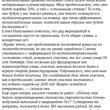
незначительный процент тепловых сетей будет подлежать
модернизации и реконструкции. Могу предположить, что это
будет порядка 10%, а что с остальными сетями? То есть,
они будут у нас также рваться, они также останутся в
неудовлетворительном состоянии, при этом эффективное
теплоснабжение наших жителей каким образом это будет
достигаться?»
Елена Николаевна отметила, что ряд мероприятий в
соглашении просто не прописаны. Есть общие суммы, а
конкретики нет.
«Кроме этого, как представитель постоянной комиссии по
жизнеобеспечению, не раз на уровне городского Совета
сталкивались с информацией по неудовлетворительному
состоянию сетей, назывались участки, та же самая улица 50
лет Октября. Она несколько раз фигурировала как
первоочередная улица, участок, который должен быть в
первую очередь реконструирован. Озвучивалось, что вот-вот
деньги будут получены. На сегодняшний день этот участок,
как я предполагаю, именно этот участок поставлен в
последнюю очередь на 2030 год. Вопрос остаётся
открытым»
, — сказала она.
Еще один вопрос касался стоимости работ:
«Почему так
дорого запроектирована стоимость строительства блочно-
модульной котельной в микрорайоне №1? Суммировав те
затраты, получается более 383 миллионов рублей. Не так