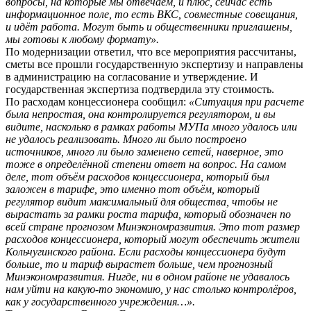
вопросы, на которые мы отвечаем, и плюс, сейчас есть
информационное поле, то есть ВКС, совместные совещания,
и идёт работа. Могут быть и общественники приглашены,
мы готовы к любому формату».
По модернизации ответил, что все мероприятия рассчитаны,
сметы все прошли государственную экспертизу и направлены
в администрацию на согласование и утверждение. И
государственная экспертиза подтвердила эту стоимость.
По расходам концессионера сообщил:
«Ситуация при расчете
была непростая, она контролируется регулятором, и вы
видите, насколько в рамках работы МУПа много удалось или
не удалось реализовать. Много ли было построено
источников, много ли было заменено сетей, наверное, это
тоже в определённой степени ответ на вопрос. На самом
деле, тот объём расходов концессионера, который был
заложен в тарифе, это именно тот объём, который
регулятор видит максимальный для общества, чтобы не
вырастать за рамки роста тарифа, который обозначен по
всей стране прогнозом Минэкономразвития. Это тот размер
расходов концессионера, который могут обеспечить жители
Кольчугинского района. Если расходы концессионера будут
больше, то и тариф вырастет больше, чем прогнозный
Минэкономразвития. Нигде, ни в одном районе не удавалось
нам уйти на какую-то экономию, у нас столько контролёров,
как у государственного учреждения…».