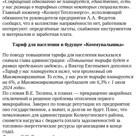
«Сокращений однозначно не планируется, единственно, есть
у нас разница в тарифных сетках некоторых специалистов»
.
Главный инженер «КольчугТеплоэнерго», исполняющий
обязанности руководителя предприятия А.А. Федотов
сообщил, что в коллективе напряжённости нет, работников
интересуют: определённые льготы, снабжение инструментом
и материалом и заработная плата.
Тариф для населения и будущее «Коммунальника»
По поводу повышения тарифа для населения высказался
сначала глава администрации:
«Повышение тарифа будет в
рамках предельного индекса»
, а Виктор Евгеньевич дополнил:
«Тариф у нас планируется ниже, чем прогнозный от
Минэкономразвития. То есть, у нас рост тарифа планируется
на 6%, а Минэкономразвития предлагает от 6,3% с 1 июля
2024 года».
По словам В.Е. Тюлина, в планах — прекращение аварийных
отключений и решение проблемы отопления первого
микрорайона. Заверил по поводe репутации их предприятия:
оно государственное, а значит, и долгов не будет. Плюс, что
немаловажно для администрации Кольчугинского района,
снимется нагрузка с бюджета (оплата задолженностей за
топливно-энергетические ресурсы организациям в конце
года).