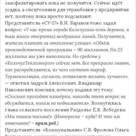
заасфальтировать пока не получится. Сейчас идёт
усадка, а спецтехники для утрамбовки у предприятия
нет, поэтому пока просто подсыпают.
Представитель «СУ-17» В.Н. Баранов тоже задал
вопрос:
«У нас кроме города Кольчугино есть деревни, и
там много открытых воздушных линий. Получается,
жители платят за отопление улицы». «Объём
производственной программы – 90 миллионов. На 23
миллиона мы уже выполнили. Но средств у
«КольчугТеплоэнерго» сейчас нет. Все прекрасно знают,
как распределяются, из чего состоит тариф.
Термоизоляция, согласен, оставляет желать лучшего»,
— ответил Андрей Алексеевич. Владимир
Николаевич пояснил, почему поднял эту тему:
«Сколько проходят планёрки, никогда этот вопрос не
обсуждается, никем не поднимается»
. Возмутилась
глава сельского поселения Раздолье Е.В. Лебедева:
«Мы пишем письма!»
.
(Интересно – куда? И что им
отвечают? –
прим.ред.
)
Представителя «Коммунальник» С.В. Фролова Ольга