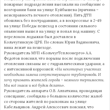
пожарные подразделения выезжали на сообщение о
возгорании бани на улице Куйбышева (причина –
неисправность печного отопления). Пять ДТП
обошлись без пострадавших, а в воскресенье в 2-49
на улице Победы пешеход в состоянии сильного
опьянения вышел на улицу и попал под машину. С
переломом лодыжки был доставлен в
Кольчугинскую ЦРБ. По словам Юрия Вадимовича,
вина лежит на пешеходе.
Руководитель МУП «КольчугТеплоэнерго» А.А.
Федотов пояснил, что порывы после подключения
отопления связаны не с гидравлическими ударами, а
с интенсивной коррозией:
«На некоторых участках
необходима замена сопутствующего трубопровода. И
хочу призвать жителей города – немного терпимости.
Мы всё знаем и всё будем делать».
Руководитель аппарата О.В. Алпаткина, проводящая
совещание, сообщила о большом количестве жалоб
со стороны жителей по раскопкам на улице
Кабельщиков. Андрей Алексеевич пояснил, что