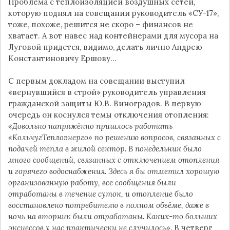
Проблема с теплоизоляцией воздушных сетей,
которую поднял на совещании руководитель «СУ-17»,
тоже, похоже, решится не скоро – финансов не
хватает. А вот навес над контейнерами для мусора на
Луговой придется, видимо, делать лично Андрею
Константиновичу Ершову…
С первым докладом на совещании выступил
«вернувшийся в строй» руководитель управления
гражданской защиты Ю.В. Виноградов. В первую
очередь он коснулся темы отключения отопления:
«Довольно напряжённо пришлось работать
«КольчугТеплоэнерго» по решению вопросов, связанных с
подачей тепла в жилой сектор. В понедельник было
много сообщений, связанных с отключением отопления
и горячего водоснабжения. Здесь я бы отметил хорошую
организованную работу, все сообщения были
отработаны в течение суток, и отопление было
восстановлено потребителю в полном объёме, даже в
ночь на вторник были отработаны. Каких-то больших
эксцессов у нас практически не случилось».
В четверг