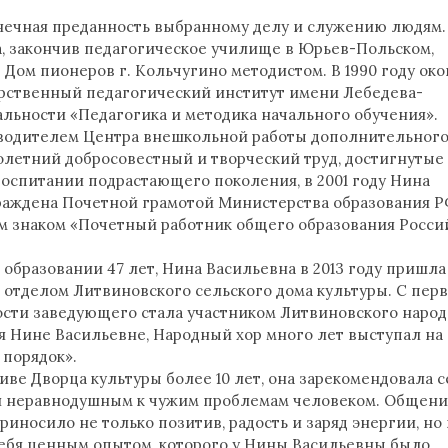
нечная преданность выбранному делу и служению людям. 
а, закончив педагогическое училище в Юрьев-Польском,
в Дом пионеров г. Кольчугино методистом. В 1990 году ок
рственный педагогический институт имени Лебедева-
льности «Педагогика и методика начального обучения».
ководителем Центра внешкольной работы дополнительног
олетний добросовестный и творческий труд, достигнутые
воспитании подрастающего поколения, в 2001 году Нина
раждена Почетной грамотой Министерства образования РФ
ым знаком «Почетный работник общего образования Росси
 образовании 47 лет, Нина Васильевна в 2013 году пришла
 отделом Литвиновского сельского дома культуры. С пер
ости заведующего стала участником Литвиновского наро
ря Нине Васильевне, Народный хор много лет выступал на
порядок».
иве Дворца культуры более 10 лет, она зарекомендовала с
и неравнодушным к чужим проблемам человеком. Общени
иносило не только позитив, радость и заряд энергии, но 
себя ценным опытом, которого у Нины Васильевны было