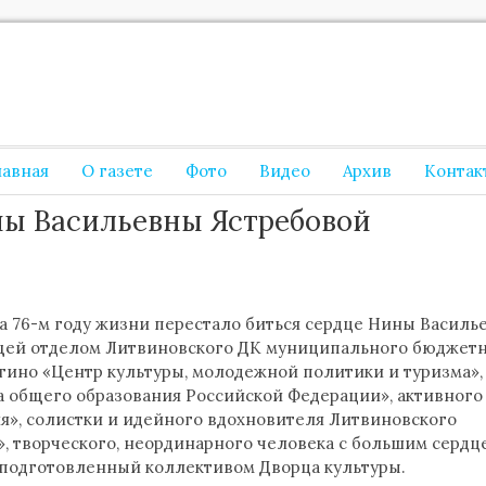
лавная
О газете
Фото
Видео
Архив
Контак
ны Васильевны Ястребовой
 на 76-м году жизни перестало биться сердце Нины Васил
щей отделом Литвиновского ДК муниципального бюджет
гино «Центр культуры, молодежной политики и туризма»,
а общего образования Российской Федерации», активного
я», солистки и идейного вдохновителя Литвиновского
», творческого, неординарного человека с большим сердц
 подготовленный коллективом Дворца культуры.