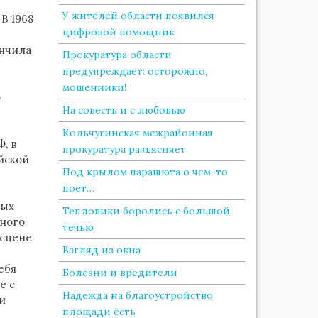
У жителей области появился
В 1968
цифровой помощник
ончила
Прокуратура области
предупреждает: осторожно,
мошенники!
о
На совесть и с любовью
Кольчугинская межрайонная
, в
прокуратура разъясняет
йской
Под крылом парашюта о чем-то
поет…
вых
Тепловики боролись с большой
дного
течью
 сцене
Взгляд из окна
ебя
Болезни и вредители
е с
Надежда на благоустройство
и
площади есть