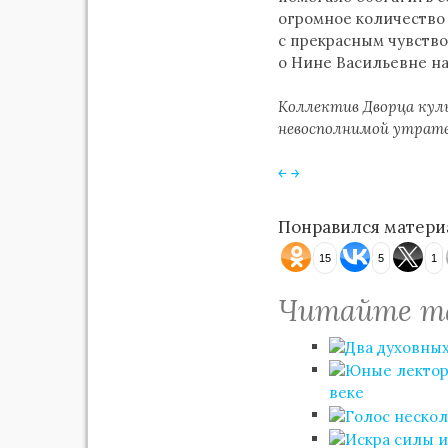
огромное количество 
с прекрасным чувство
о Нине Васильевне на
Коллектив Дворца куль
невосполнимой утрате
￩
￫
Понравился материа
15
5
1
Читайте т
веке