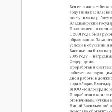
Вся ее жизнь — беско
году Нина Васильевн
поступила на работу 
Владимирский госуда
Полянского по специа
С 2001 года была ру
образования. За мног
успехи в обучении и 
Васильевна была наг
2005 году — нагрудн
Федерации».
Проработав в системе
работать заведующим
дней работы в должн
хора «Лада». Благода
ВПОО «Милосердие и 
Проработав в коллект
отзывчивым, чутким 
Ниной Васильевной пр
помогало обогатить 