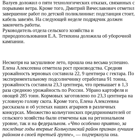
Валуев доложил о пяти технологических отказах, связанных с
порывами ветра. Кроме того, Дмитрий Вячеславович отметил
завершение работ по детской поликлинике: подстанция стоит,
кабель завезён. На следующей неделе подрядчик должен
закончить работы.
Руководитель отдела сельского хозяйства и
природопользования Е.А. Тетюхина доложила об уборочной
кампании.
Несмотря на засушливое лето, прошла она весьма успешно.
Елена Алексеевна отметила рост производства. Средняя
урожайность зерновых составила 22, 9 центнера с гектара. По
экспериментальному подсолнечнику отработана 91 тонна,
урожайность составила 23,3 центнера, что превышает в 1,3
раза среднюю урожайность по России. Убрано картофеля и
овощей 285 тонн. Кормовых заготовлено по 23,3 центнера на
условную голову скота. Кроме того, Елена Алексеевна
рассказала и об успехах наших аграриев в различных
конкурсах. Множество кольчугинских предпринимателей от
сельского хозяйства были отмечены как на региональном
уровне, так и на федеральном.
«Что особенно приятно, за
последние годы впервые Кольчугинский район признан лучшим
районом в своей третьей группе»,
— подчеркнула она.