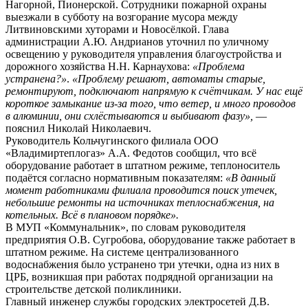
Нагорной, Пионерской. Сотрудники пожарной охраны
выезжали в субботу на возгорание мусора между
Литвиновскими хуторами и Новосёлкой. Глава
администрации А.Ю. Андрианов уточнил по уличному
освещению у руководителя управления благоустройства и
дорожного хозяйства Н.Н. Карнаухова:
«Проблема
устранена?»
.
«Проблему решают, автоматы старые,
ремонтируют, подключают напрямую к счётчикам. У нас ещё
короткое замыкание из-за того, что ветер, и много проводов
в алюминии, они схлёстываются и выбивают фазу»,
—
пояснил Николай Николаевич.
Руководитель Кольчугинского филиала ООО
«Владимиртеплогаз» А.А. Федотов сообщил, что всё
оборудование работает в штатном режиме, теплоноситель
подаётся согласно нормативным показателям:
«В данный
момент работниками филиала проводится поиск утечек,
небольшие ремонты на источниках теплоснабжения, на
котельных. Всё в плановом порядке».
В МУП «Коммунальник», по словам руководителя
предприятия О.В. Сугробова, оборудование также работает в
штатном режиме. На системе централизованного
водоснабжения было устранено три утечки, одна из них в
ЦРБ, возникшая при работах подрядной организации на
строительстве детской поликлиники.
Главный инженер службы городских электросетей Д.В.