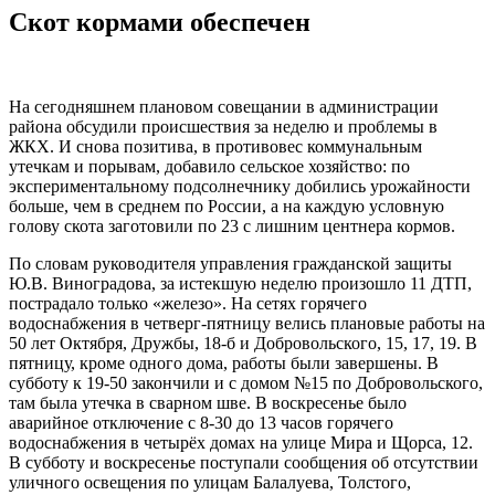
Скот кормами обеспечен
На сегодняшнем плановом совещании в администрации
района обсудили происшествия за неделю и проблемы в
ЖКХ. И снова позитива, в противовес коммунальным
утечкам и порывам, добавило сельское хозяйство: по
экспериментальному подсолнечнику добились урожайности
больше, чем в среднем по России, а на каждую условную
голову скота заготовили по 23 с лишним центнера кормов.
По словам руководителя управления гражданской защиты
Ю.В. Виноградова, за истекшую неделю произошло 11 ДТП,
пострадало только «железо». На сетях горячего
водоснабжения в четверг-пятницу велись плановые работы на
50 лет Октября, Дружбы, 18-б и Добровольского, 15, 17, 19. В
пятницу, кроме одного дома, работы были завершены. В
субботу к 19-50 закончили и с домом №15 по Добровольского,
там была утечка в сварном шве. В воскресенье было
аварийное отключение с 8-30 до 13 часов горячего
водоснабжения в четырёх домах на улице Мира и Щорса, 12.
В субботу и воскресенье поступали сообщения об отсутствии
уличного освещения по улицам Балалуева, Толстого,