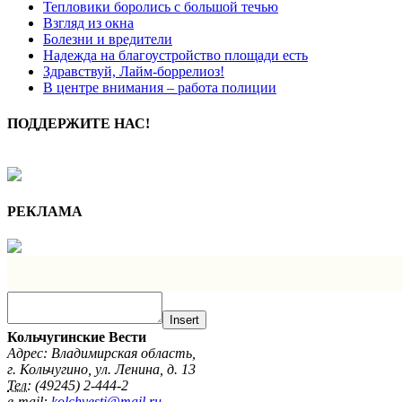
Тепловики боролись с большой течью
Взгляд из окна
Болезни и вредители
Надежда на благоустройство площади есть
Здравствуй, Лайм-боррелиоз!
В центре внимания – работа полиции
ПОДДЕРЖИТЕ НАС!
РЕКЛАМА
Insert
Кольчугинские Вести
Адрес: Владимирская область,
г. Кольчугино, ул. Ленина, д. 13
Тел:
(49245) 2-444-2
e-mail:
kolchvesti@mail.ru