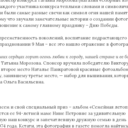
спонсор конкурса Татьяна Морозова (магазин «Озорные ко
 каждого участника конкурса теплыми словами и символи
и были самые разные свечи как символ огня нашей памяти
му что звучали замечательные истории о создании фото
ошение к самому главному празднику – Дню Победы.
преемственность поколений, воспитание подрастающего
 праздновании 9 Мая – все это нашло отражение в фотогр
аших сердцах горит огонь любви к городу, нашей стране и ее 
 Татьяна Морозова. Спонсор вручила победителю Виктор
 второе место Наталье Панкратовой красивые фотоальбом
 занявшему третье место, — набор для вышивания, кото
га Ольга Васильевна.
всем и свой специальный приз – альбом «Семейная летоп
ется ее 94-летней маме Нине Петровне за удивительную
ую наш конкурс и запечатлевшую дружную семью в день
74 года. Кстати, эта фотография в газете помогла найтис