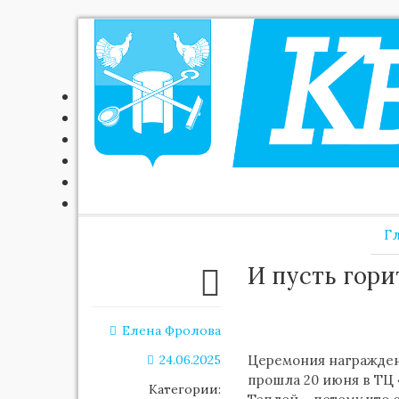
Г
И пусть гори
Елена Фролова
24.06.2025
Церемония награжден
прошла 20 июня в ТЦ 
Категории: