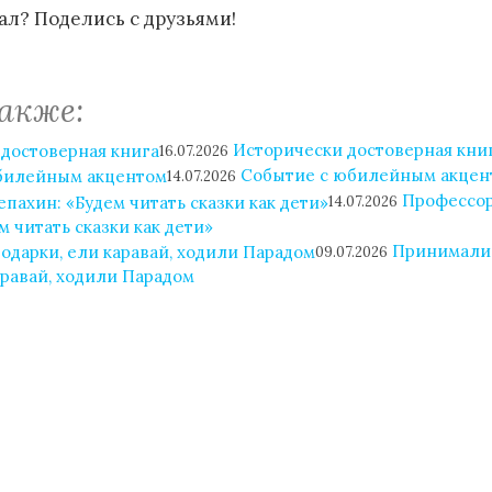
л? Поделись с друзьями!
акже:
Исторически достоверная кни
16.07.2026
Событие с юбилейным акцен
14.07.2026
Профессо
14.07.2026
м читать сказки как дети»
Принимали
09.07.2026
аравай, ходили Парадом