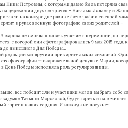
ам Нины Петровны, с которыми давно была потеряна связ
 на церемонии двух сестричек – Наталью Лолаеву и Жан
рислали на конкурс две разные фотографии со своей мам
держит в руках военную фотографию своих родителей –
Захарова не смогла принять участие в церемонии, но пер
тетя, с которой они сфотографировались 9 мая 2015 года, к
а до нынешнего Дня Победы…
шей редакции мы вручили приз зрительских симпатий Юр
 его фотографии — очаровательной девушке Марии, котор
и в День Победы исполняла роль регулировщицы.
 выше, все победители и участники могли выбрать себе с
по задумке Татьяны Морозовой, будут гореть и напоминать
ый горит в наших сердцах. И никогда не потухнет!