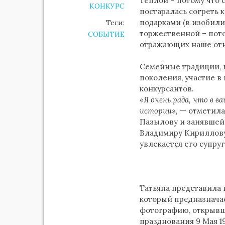
Теплой – потому что 
КОНКУРС
постаралась согреть
подарками (в изобили
Теги:
торжественной – пото
СОБЫТИЕ
отражающих наше отн
Семейные традиции, 
поколения, участие в
конкурсантов.
«Я очень рада, что в в
истории»,
— отметила
Пазылову и занявшей
Владимиру Кириллову,
увлекается его супру
Татьяна представила 
который предназнача
фотографию, открывш
празднования 9 Мая 19