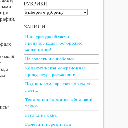
тики»)
РУБРИКИ
чными
РУБРИКИ
), а
графий,
ЗАПИСИ
Прокуратура области
предупреждает: осторожно,
афиях
мошенники!
большой
На совесть и с любовью
у
Кольчугинская межрайонная
ы, а
прокуратура разъясняет
рым
Под крылом парашюта о чем-то
поет…
Тепловики боролись с большой
течью
ись»,
Взгляд из окна
Болезни и вредители
ь