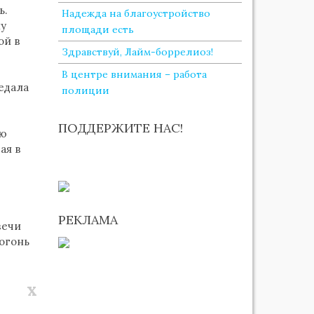
ь.
Надежда на благоустройство
ну
площади есть
ой в
Здравствуй, Лайм-боррелиоз!
В центре внимания – работа
едала
полиции
ПОДДЕРЖИТЕ НАС!
ию
ая в
РЕКЛАМА
вечи
 огонь
x