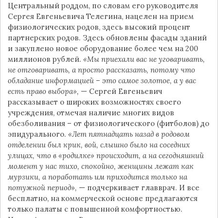
Центральный роддом, по словам его руководителя
Сергея Евгеньевича Телегина, нацелен на прием
физиологических родов, здесь высокий процент
партнерских родов. Здесь обновлены фасады зданий
и закуплено новое оборудование более чем на 200
миллионов рублей.
«Мы приехали вас не уговаривать,
не отговаривать, а просто рассказать, потому что
обладание информацией – это самое золотое, а у вас
есть право выбора»,
— Сергей Евгеньевич
рассказывает о широких возможностях своего
учреждения, отмечая наличие многих видов
обезболивания – от физиологического (фитболов) до
эпидурального.
«Лет пятнадцать назад в родовом
отделении был крик, вой, слышно было на соседних
улицах, что в «родилке» происходит, а на сегодняшний
момент у нас тихо, спокойно, женщины лежат как
мурзики, а поработать им приходится только на
потужной период»,
— подчеркивает главврач. И все
бесплатно, на коммерческой основе предлагаются
только палаты с повышенной комфортностью.