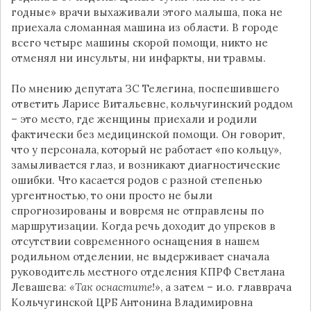
годные» врачи выхаживали этого малыша, пока не
приехала сломанная машина из области. В городе
всего четыре машины скорой помощи, никто не
отменял ни инсульты, ни инфаркты, ни травмы.
По мнению депутата ЗС Телегина, поспешившего
ответить Ларисе Витальевне, кольчугинский роддом
– это место, где женщины приехали и родили
фактически без медицинской помощи. Он говорит,
что у персонала, который не работает «по кольцу»,
замыливается глаз, и возникают диагностические
ошибки. Что касается родов с разной степенью
ургентностью, то они просто не были
спрогнозированы и вовремя не отправлены по
маршрутизации. Когда речь доходит до упреков в
отсутствии современного оснащения в нашем
родильном отделении, не выдерживает сначала
руководитель местного отделения КПРФ Светлана
Левашева:
«Так оснастите!»
, а затем – и.о. главврача
Кольчугинской ЦРБ Антонина Владимировна