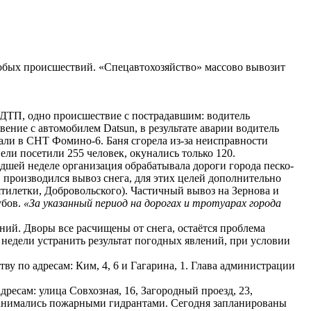
обых происшествий. «Спецавтохозяйство» массово вывозит
 ДТП, одно происшествие с пострадавшим: водитель
ение с автомобилем Datsun, в результате аварии водитель
ли в СНТ Фомино-6. Баня сгорела из-за неисправности
и посетили 255 человек, окунались только 120.
шей неделе организация обрабатывала дороги города песко-
 производился вывоз снега, для этих целей дополнительно
илетки, Добровольского). Частичный вывоз на Зернова и
убов.
«За указанный период на дорогах и тротуарах города
й. Дворы все расчищены от снега, остаётся проблема
 недели устранить результат погодных явлений, при условии
 по адресам: Ким, 4, 6 и Гагарина, 1. Глава администрации
есам: улица Совхозная, 16, Загородный проезд, 23,
 занимались пожарными гидрантами. Сегодня запланированы