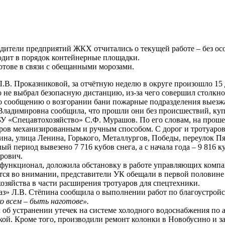
ители предприятий ЖКХ отчитались о текущей работе – без ос
одит в порядок контейнерные площадки.
готове в связи с обещанными морозами.
Л.В. Проказниковой, за отчётную неделю в округе произошло 15
не выбрал безопасную дистанцию, из-за чего совершил столкнов
о сообщению о возгорании бани пожарные подразделения выезжа
адимировна сообщила, что прошли они без происшествий, купел
 «Спецавтохозяйство» С.Ф. Мурашов. По его словам, на прошед
аров механизированным и ручным способом. С дорог и тротуаров
а, улица Ленина, Горького, Металлургов, Победы, переулок Пят
ный период вывезено 7 716 кубов снега, а с начала года – 9 816 к
рович.
ункционал, доложила обстановку в работе управляющих компани
ются во внимании, представители УК обещали в первой половине
озяйства в части расширения тротуаров для спецтехники.
 Л.В. Стёпина сообщила о выполнении работ по благоустройству
о всем – быть наготове».
устранении утечек на системе холодного водоснабжения по адр
ской. Кроме того, производили ремонт колонки в Новобусино и