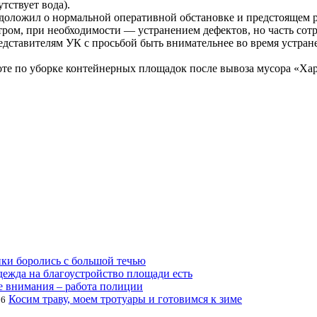
тствует вода).
доложил о нормальной оперативной обстановке и предстоящем р
ром, при необходимости — устранением дефектов, но часть сот
едставителям УК с просьбой быть внимательнее во время устран
е по уборке контейнерных площадок после вывоза мусора «Ха
ки боролись с большой течью
ежда на благоустройство площади есть
е внимания – работа полиции
Косим траву, моем тротуары и готовимся к зиме
26