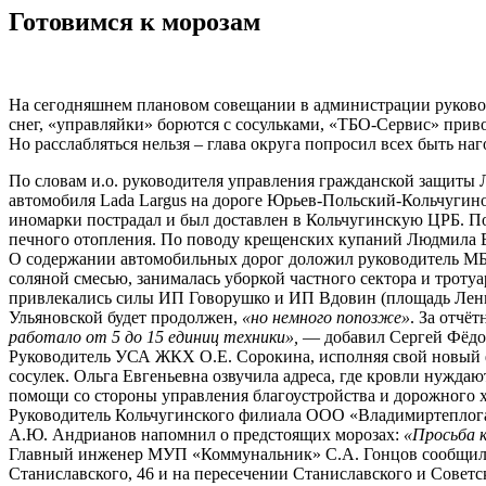
Готовимся к морозам
На сегодняшнем плановом совещании в администрации руковод
снег, «управляйки» борются с сосульками, «ТБО-Сервис» прив
Но расслабляться нельзя – глава округа попросил всех быть на
По словам и.о. руководителя управления гражданской защиты 
автомобиля Lada Largus на дороге Юрьев-Польский-Кольчугино 
иномарки пострадал и был доставлен в Кольчугинскую ЦРБ. П
печного отопления. По поводу крещенских купаний Людмила Вл
О содержании автомобильных дорог доложил руководитель МБУ
соляной смесью, занималась уборкой частного сектора и троту
привлекались силы ИП Говорушко и ИП Вдовин (площадь Ленин
Ульяновской будет продолжен,
«но немного попозже»
. За отчёт
работало от 5 до 15 единиц техники»,
— добавил Сергей Фёдо
Руководитель УСА ЖКХ О.Е. Сорокина, исполняя свой новый ф
сосулек. Ольга Евгеньевна озвучила адреса, где кровли нужда
помощи со стороны управления благоустройства и дорожного х
Руководитель Кольчугинского филиала ООО «Владимиртеплогаз»
А.Ю. Андрианов напомнил о предстоящих морозах:
«Просьба к
Главный инженер МУП «Коммунальник» С.А. Гонцов сообщил об 
Станиславского, 46 и на пересечении Станиславского и Совет