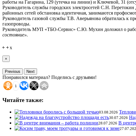
работы на Гагарина, 129 (утечка на линии) и Ключевой, 31 (отсу
Руководитель службы городских электросетей С.Н. Перетокин 
районных сетей обстановка идентичная, занимаются профосмот
Руководитель газовой службы Т.В. Аверьянова обратилась к пр
газопроводы.
Руководитель МУП «ТБО-Сервис» С.Ю. Мухин доложил о работ
состояние».
￩
￫
x
×
Previous
Next
Понравился материал? Поделись с друзьями!
1
Читайте также:
Теплови
03.08.2026
Над
30.07.2026
В центр
28.07.2026
27.07.20