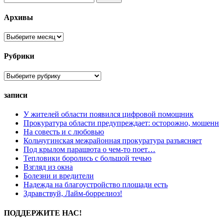
Архивы
Архивы
Рубрики
Рубрики
записи
У жителей области появился цифровой помощник
Прокуратура области предупреждает: осторожно, мошен
На совесть и с любовью
Кольчугинская межрайонная прокуратура разъясняет
Под крылом парашюта о чем-то поет…
Тепловики боролись с большой течью
Взгляд из окна
Болезни и вредители
Надежда на благоустройство площади есть
Здравствуй, Лайм-боррелиоз!
ПОДДЕРЖИТЕ НАС!