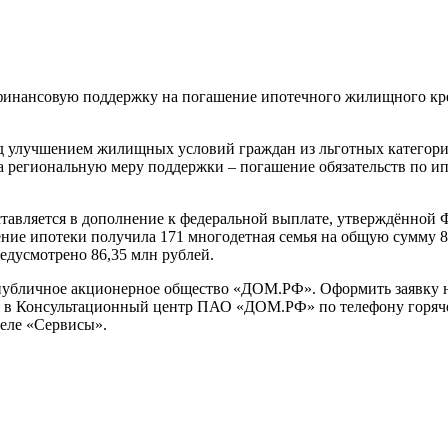
инансовую поддержку на погашение ипотечного жилищного кредит
д улучшением жилищных условий граждан из льготных категорий
а региональную меру поддержки – погашение обязательств по и
ставляется в дополнение к федеральной выплате, утверждённой 
ние ипотеки получила 171 многодетная семья на общую сумму 82
редусмотрено 86,35 млн рублей.
публичное акционерное общество «ДОМ.РФ». Оформить заявку н
в Консультационный центр ПАО «ДОМ.РФ» по телефону горячей л
деле «Сервисы».