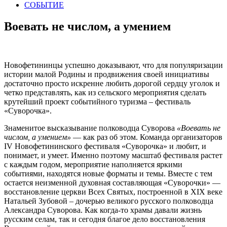
СОБЫТИЕ
Воевать не числом, а умением
Новофетининцы успешно доказывают, что для популяризации
истории малой Родины и продвижения своей инициативы
достаточно просто искренне любить дорогой сердцу уголок и
четко представлять, как из сельского мероприятия сделать
крутейший проект событийного туризма – фестиваль
«Суворочка».
Знаменитое высказывание полководца Суворова
«Воевать не
числом, а умением»
— как раз об этом. Команда организаторов
IV Новофетининского фестиваля «Суворочка» и любит, и
понимает, и умеет. Именно поэтому масштаб фестиваля растет
с каждым годом, мероприятие наполняется яркими
событиями, находятся новые форматы и темы. Вместе с тем
остается неизменной духовная составляющая «Суворочки» —
восстановление церкви Всех Святых, построенной в XIX веке
Натальей Зубовой – дочерью великого русского полководца
Александра Суворова. Как когда-то храмы давали жизнь
русским селам, так и сегодня благое дело восстановления