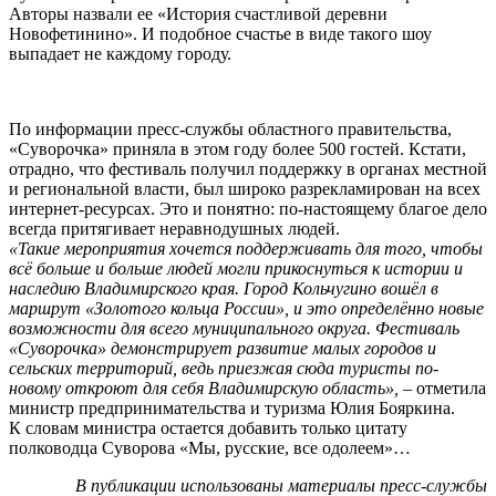
Авторы назвали ее «История счастливой деревни
Новофетинино». И подобное счастье в виде такого шоу
выпадает не каждому городу.
По информации пресс-службы областного правительства,
«Суворочка» приняла в этом году более 500 гостей. Кстати,
отрадно, что фестиваль получил поддержку в органах местной
и региональной власти, был широко разрекламирован на всех
интернет-ресурсах. Это и понятно: по-настоящему благое дело
всегда притягивает неравнодушных людей.
«Такие мероприятия хочется поддерживать для того, чтобы
всё больше и больше людей могли прикоснуться к истории и
наследию Владимирского края. Город Кольчугино вошёл в
маршрут «Золотого кольца России», и это определённо новые
возможности для всего муниципального округа. Фестиваль
«Суворочка» демонстрирует развитие малых городов и
сельских территорий, ведь приезжая сюда туристы по-
новому откроют для себя Владимирскую область»,
– отметила
министр предпринимательства и туризма Юлия Бояркина.
К словам министра остается добавить только цитату
полководца Суворова «Мы, русские, все одолеем»…
В публикации использованы материалы пресс-службы