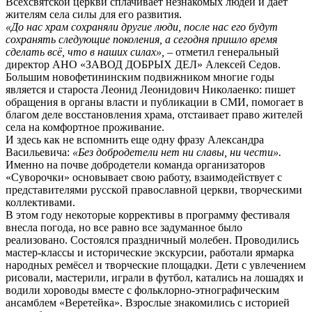
Всехсвятской церкви сплачивает незнакомых людей и дает
жителям села силы для его развития.
«До нас храм сохраняли другие люди, после нас его будут
сохранять следующие поколения, а сегодня пришло время
сделать всё, что в наших силах»,
– отметил генеральный
директор АНО «ЗАВОД ДОБРЫХ ДЕЛ» Алексей Седов.
Большим новофетининским подвижником многие годы
является и староста Леонид Леонидович Николаенко: пишет
обращения в органы власти и публикации в СМИ, помогает в
благом деле восстановления храма, отстаивает право жителей
села на комфортное проживание.
И здесь как не вспомнить еще одну фразу Александра
Васильевича:
«Без добродетели нет ни славы, ни чести».
Именно на почве добродетели команда организаторов
«Суворочки» основывает свою работу, взаимодействует с
представителями русской православной церкви, творческими
коллективами.
В этом году некоторые коррективы в программу фестиваля
внесла погода, но все равно все задуманное было
реализовано. Состоялся праздничный молебен. Проводились
мастер-классы и исторические экскурсии, работали ярмарка
народных ремёсел и творческие площадки. Дети с увлечением
рисовали, мастерили, играли в футбол, катались на лошадях и
водили хороводы вместе с фольклорно-этнографическим
ансамблем «Веретейка». Взрослые знакомились с историей