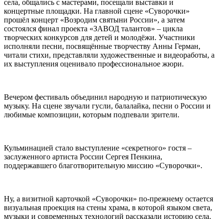
села, общались с мастерами, посещали выставки и
концертные площадки. На главной сцене «Суворочки»
прошёл концерт «Возродим святыни России», а затем
состоялся финал проекта «ЗАВОД талантов» – цикла
творческих конкурсов для детей и молодёжи. Участники
исполняли песни, посвящённые творчеству Анны Герман,
читали стихи, представляли художественные и видеоработы, а
их выступления оценивало профессиональное жюри.
Вечером фестиваль объединил народную и патриотическую
музыку. На сцене звучали гусли, балалайка, песни о России и
любимые композиции, которым подпевали зрители.
Кульминацией стало выступление «секретного» гостя –
заслуженного артиста России Сергея Пенкина,
поддержавшего благотворительную миссию «Суворочки».
Ну, а визитной карточкой «Суворочки» по-прежнему остается
визуальная проекция на стены храма, в которой языком света,
музыки и современных технологий рассказали историю села.