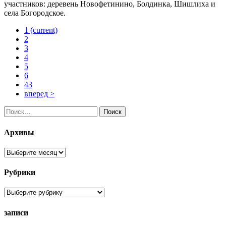
участников: деревень Новофетинино, Болдинка, Шишлиха и
села Богородское.
1
(current)
2
3
4
5
6
43
вперед >
Найти:
Архивы
Архивы
Рубрики
Рубрики
записи