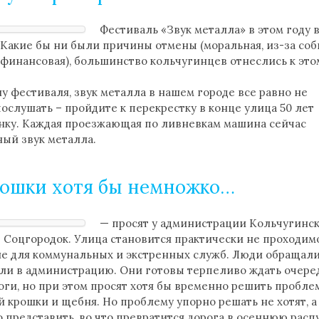
Фестиваль «Звук металла» в этом году 
Какие бы ни были причины отмены (моральная, из-за соб
 финансовая), большинство кольчугинцев отнеслись к это
ну фестиваля, звук металла в нашем городе все равно не
послушать – пройдите к перекрестку в конце улица 50 лет
ынку. Каждая проезжающая по ливневкам машина сейчас
ый звук металла.
рошки хотя бы немножко…
— просят у администрации Кольчугинс
Соцгородок. Улица становится практически не проходим
ле для коммунальных и экстренных служб. Люди обращали
али в администрацию. Они готовы терпеливо ждать очере
ги, но при этом просят хотя бы временно решить пробле
крошки и щебня. Но проблему упорно решать не хотят, а
о представить, во что превратится дорога в осеннюю расп