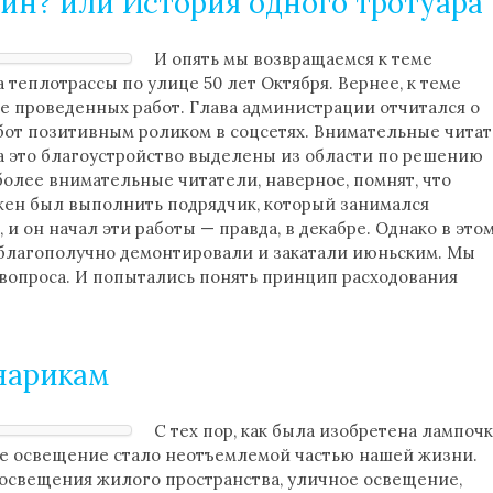
Зин? или История одного тротуара
И опять мы возвращаемся к теме
 теплотрассы по улице 50 лет Октября. Вернее, к теме
е проведенных работ. Глава администрации отчитался о
бот позитивным роликом в соцсетях. Внимательные чита
на это благоустройство выделены из области по решению
более внимательные читатели, наверное, помнят, что
жен был выполнить подрядчик, который занимался
и он начал эти работы — правда, в декабре. Однако в это
 благополучно демонтировали и закатали июньским. Мы
 вопроса. И попытались понять принцип расходования
нарикам
С тех пор, как была изобретена лампоч
ое освещение стало неотъемлемой частью нашей жизни.
освещения жилого пространства, уличное освещение,