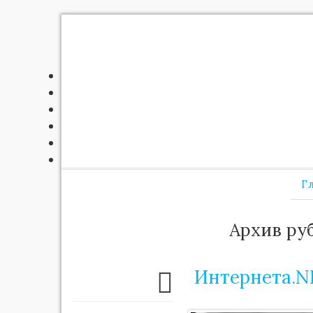
Г
Архив ру
Интернета.N