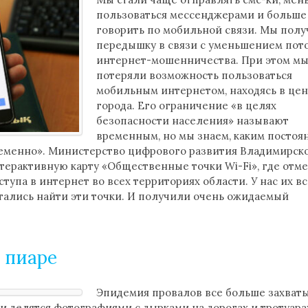
пользоваться мессенджерами и больше
говорить по мобильной связи. Мы пол
передышку в связи с уменьшением пот
интернет-мошенничества. При этом м
потеряли возможность пользоваться
мобильным интернетом, находясь в це
города. Его ограничение «в целях
безопасности населения» называют
временным, но мы знаем, каким постоя
ременно». Министерство цифрового развития Владимирск
терактивную карту «Общественные точки Wi-Fi», где отм
тупа в интернет во всех территориях области. У нас их в
тались найти эти точки. И получили очень ожидаемый
 пиаре
Эпидемия провалов все больше захват
ди делятся фотографиями с дырками на дорогах и тротуара