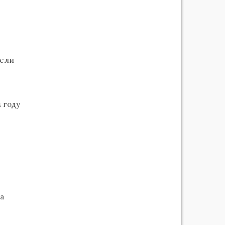
тели
м году
ка