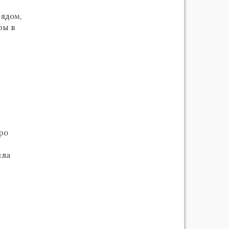
 ядом,
ры в
ро
ила