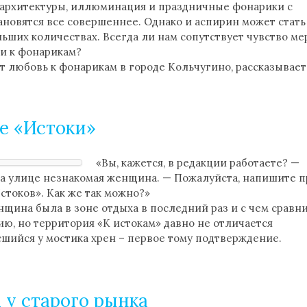
 архитектуры, иллюминация и праздничные фонарики с
новятся все совершеннее. Однако и аспирин может стать
льших количествах. Всегда ли нам сопутствует чувство ме
и к фонарикам?
ит любовь к фонарикам в городе Кольчугино, рассказывает
не «Истоки»
«Вы, кажется, в редакции работаете? —
на улице незнакомая женщина. — Пожалуйста, напишите п
стоков». Как же так можно?»
енщина была в зоне отдыха в последний раз и с чем сравн
, но территория «К истокам» давно не отличается
шийся у мостика хрен – первое тому подтверждение.
 у старого рынка