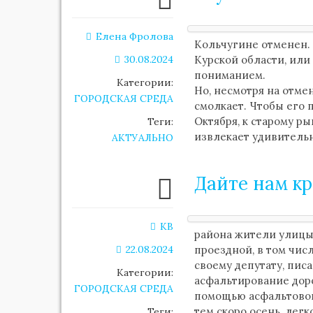
Елена Фролова
Кольчугине отменен. 
30.08.2024
Курской области, или
пониманием.
Категории:
Но, несмотря на отме
ГОРОДСКАЯ СРЕДА
смолкает. Чтобы его 
Октября, к старому р
Теги:
извлекает удивительн
АКТУАЛЬНО
Дайте нам к
KB
района жители улицы 
22.08.2024
проездной, в том чис
своему депутату, пис
Категории:
асфальтирование доро
ГОРОДСКАЯ СРЕДА
помощью асфальтовой 
тем скоро осень, легк
Теги: