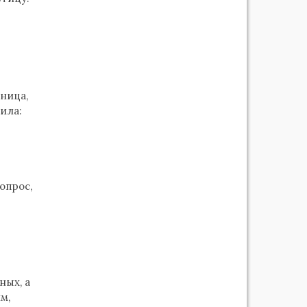
ница,
ила:
опрос,
ных, а
м,