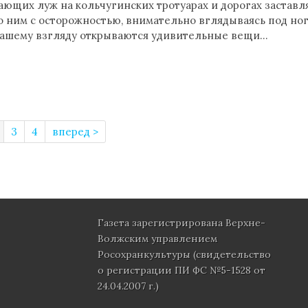
ающих луж на кольчугинских тротуарах и дорогах застав
по ним с осторожностью, внимательно вглядываясь под но
 нашему взгляду открываются удивительные вещи…
(current)
3
4
вперед >
Газета зарегистрирована Верхне-
Волжским управлением
Росохранкультуры (свидетельство
о регистрации ПИ ФС №5-1528 от
24.04.2007 г.)