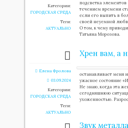
подсветка элементов
Категории:
течением времени ста
ГОРОДСКАЯ СРЕДА
если его выпить в бо
своей неуемной любв
Теги:
О том, к чему привод
АКТУАЛЬНО
Татьяна Морозова.
Хрен вам, а 
Елена Фролова
останавливает меня 
03.09.2024
ужасное состояние «И
Не знаю, когда эта ж
Категории:
сегодняшнюю ситуацию
ГОРОДСКАЯ СРЕДА
ухоженностью. Разрос
Теги:
АКТУАЛЬНО
Звук металла