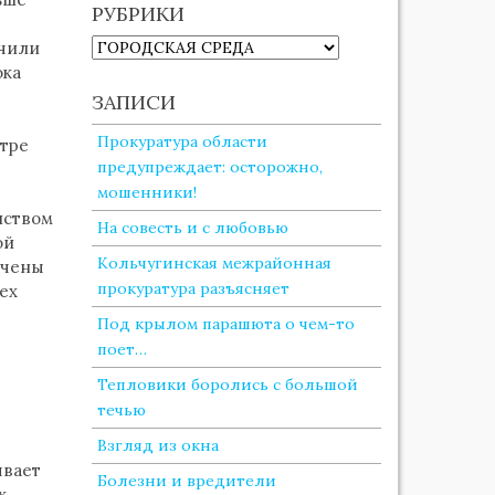
РУБРИКИ
РУБРИКИ
учили
ока
ы
ЗАПИСИ
Прокуратура области
нтре
предупреждает: осторожно,
мошенники!
нством
На совесть и с любовью
ой
Кольчугинская межрайонная
ечены
прокуратура разъясняет
сех
Под крылом парашюта о чем-то
поет…
Тепловики боролись с большой
течью
Взгляд из окна
ывает
Болезни и вредители
х.