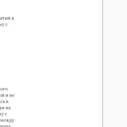
в
ытий в
му с
кого
ой и не
сь к
ди на
му с
 между
утицу.