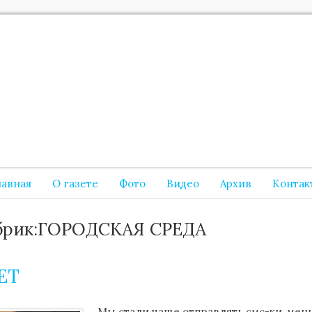
лавная
О газете
Фото
Видео
Архив
Контак
брик:ГОРОДСКАЯ СРЕДА
ET
Мы стали чаще отправлять смс-ки, мен