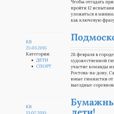
Чтобы отгадать при
пройти 12 испытани
уложиться в минима
как ключевую фразу
Подмоск
KB
25.03.2015
Категории:
28 февраля в город
ДЕТИ
художественной ги
СПОРТ
участие команды из
Ростова-на-дону, С
юные гимнастки от 
выездные соревнова
Бумажный
KB
лети!
13.02.2015