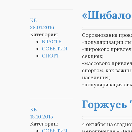
«Шибало
KB
28.01.2016
Категории:
Соревнования прово
ВЛАСТЬ
-популяризации лы
СОБЫТИЯ
-широкого привлеч
СПОРТ
секциях;
-массового привлеч
спортом, как важн
населения;
-популяризация зим
Горжусь 
KB
15.10.2015
Категории:
4 октября на стади
СОБЫТИЯ
мероприятие – Ден