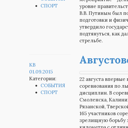
СПОРТ
уровне правительст
В.В. Путиным был п
подготовки и физич
утвердило государс
подтянуться, как д
стрельбе.
Августов
KB
01.09.2015
Категории:
22 августа впервые
СОБЫТИЯ
соревнования по л
СПОРТ
дисциплин. В сорев
Смоленска, Калинин
Рязанской, Тверско
165 участников сор
зрелищную борьбу з
километра с отлич