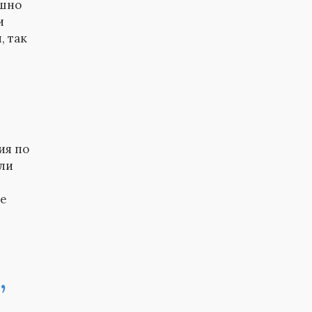
ешно
и
, так
ия по
ли
ые
,