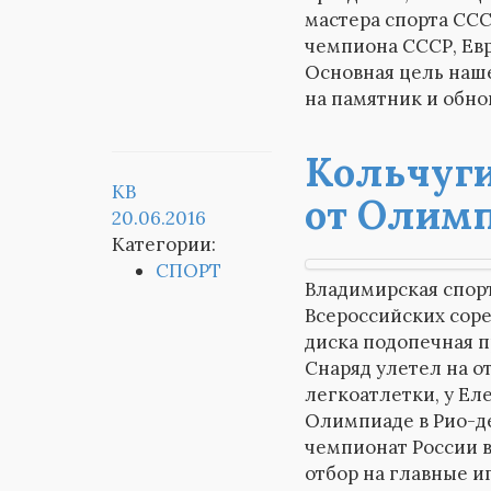
мастера спорта СС
чемпиона СССР, Евр
Основная цель наш
на памятник и обно
Кольчуги
KB
от Олимп
20.06.2016
Категории:
СПОРТ
Владимирская спорт
Всероссийских соре
диска подопечная п
Снаряд улетел на от
легкоатлетки, у Ел
Олимпиаде в Рио-д
чемпионат России в
отбор на главные и