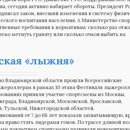
ва, сегодня активно набирает обороты. Президент Р
одписал закон, внесший изменения в систему физи
еского воспитания населения. А Министерство спор
твенные требования к нормативам: сколько раз отжа
алеко метнуть гранату или сколько очков выбить на
ская «лыжня»
 во Владимирской области прошли Всероссийские
ыжероллерам в рамках 10 этапа Фестиваля лыжерол
нованиях приняли участие спортсмены из Москвы,
града, Владимирской, Московской, Ярославской,
й, Тульской, Нижегородской областей.
евнований от 7 до 68 лет показали захватывающую, я
а право стать лидерами гонок. По трассе длиной по
ным покрытием спортсмены развивали невероятную