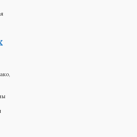
ая
х
ако,
ны
й