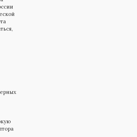
оссии
ческой
та
ться,
лерных
ркую
лтора