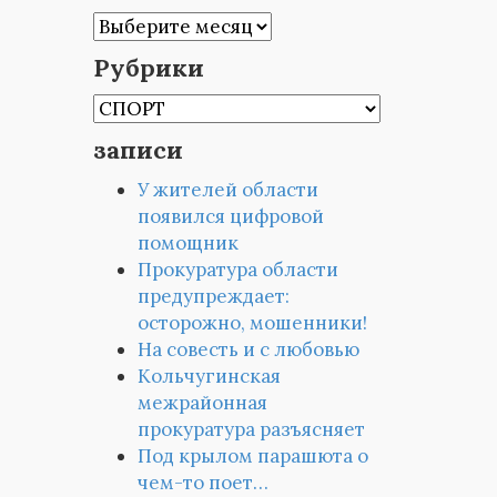
Архивы
Рубрики
Рубрики
записи
У жителей области
появился цифровой
помощник
Прокуратура области
предупреждает:
осторожно, мошенники!
На совесть и с любовью
Кольчугинская
межрайонная
прокуратура разъясняет
Под крылом парашюта о
чем-то поет…