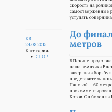
скорость на ролико
самоотверженные р
уступать соперник
До финал
KB
метров
24.08.2015
Категории:
СПОРТ
В Пекине продолжае
наша землячка Елен
завершила борьбу з
представительницы
Пановой — 60 метро
прокомментировал 
Котов. Он болел за 