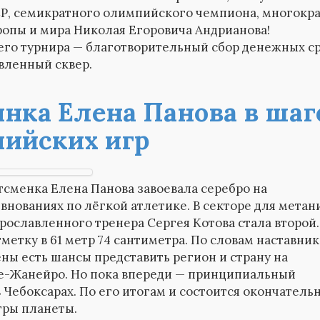
СР, семикратного олимпийского чемпиона, многокр
опы и мира Николая Егоровича Андрианова!
его турнира — благотворительный сбор денежных с
вленный сквер.
нка Елена Панова в шаг
ийских игр
сменка Елена Панова завоевала серебро на
внованиях по лёгкой атлетике. В секторе для метан
рославленного тренера Сергея Котова стала второй.
метку в 61 метр 74 сантиметра. По словам наставник
ены есть шансы представить регион и страну на
е-Жанейро. Но пока впереди — принципиальный
 Чебоксарах. По его итогам и состоится окончатель
гры планеты.