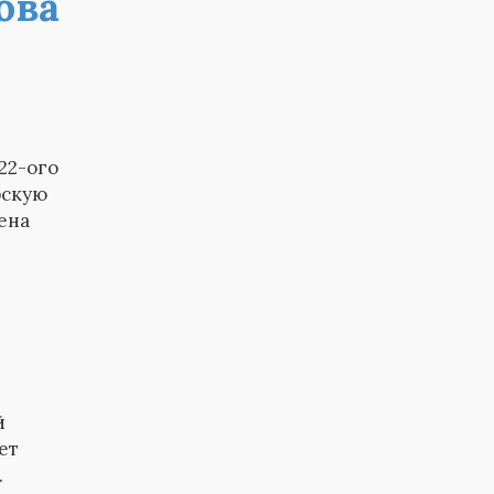
ова
22-ого
рскую
ена
й
ет
.