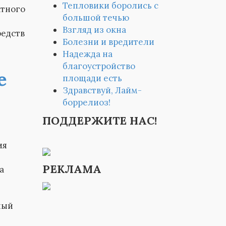
Тепловики боролись с
атного
большой течью
Взгляд из окна
редств
Болезни и вредители
Надежда на
благоустройство
е
площади есть
Здравствуй, Лайм-
боррелиоз!
ПОДДЕРЖИТЕ НАС!
ия
РЕКЛАМА
а
ный