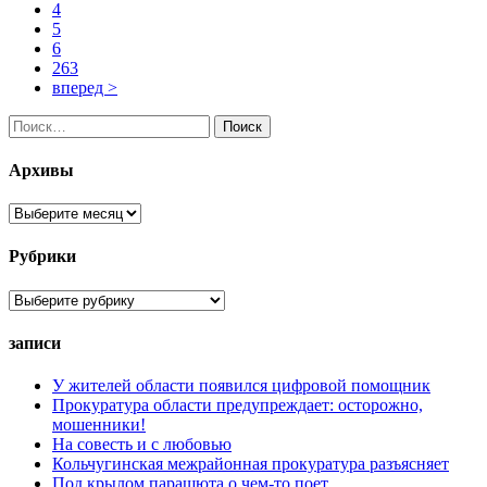
4
5
6
263
вперед >
Найти:
Архивы
Архивы
Рубрики
Рубрики
записи
У жителей области появился цифровой помощник
Прокуратура области предупреждает: осторожно,
мошенники!
На совесть и с любовью
Кольчугинская межрайонная прокуратура разъясняет
Под крылом парашюта о чем-то поет…