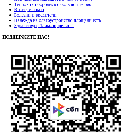
Тепловики боролись с большой течью
Взгляд из окна
Болезни и вредители
Надежда на благоустройство площади есть
Здравствуй, Лайм-боррелиоз!
ПОДДЕРЖИТЕ НАС!