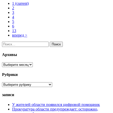
1
(current)
2
3
4
5
6
13
вперед >
Найти:
Архивы
Архивы
Рубрики
Рубрики
записи
У жителей области появился цифровой помощник
Прокуратура области предупреждает: осторожно,